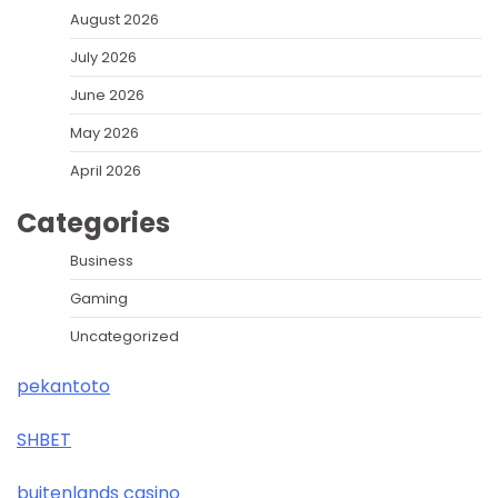
August 2026
July 2026
June 2026
May 2026
April 2026
Categories
Business
Gaming
Uncategorized
pekantoto
SHBET
buitenlands casino