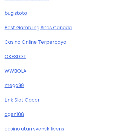
bugistoto
Best Gambling Sites Canada
Casino Online Terpercaya
OKESLOT
WWBOLA
mega99
Link Slot Gacor
agen108
casino utan svensk licens