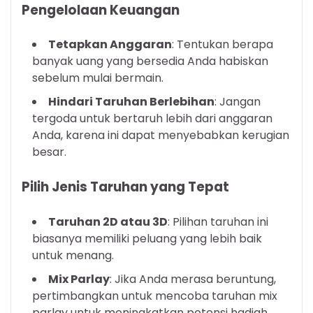
Pengelolaan Keuangan
Tetapkan Anggaran
: Tentukan berapa
banyak uang yang bersedia Anda habiskan
sebelum mulai bermain.
Hindari Taruhan Berlebihan
: Jangan
tergoda untuk bertaruh lebih dari anggaran
Anda, karena ini dapat menyebabkan kerugian
besar.
Pilih Jenis Taruhan yang Tepat
Taruhan 2D atau 3D
: Pilihan taruhan ini
biasanya memiliki peluang yang lebih baik
untuk menang.
Mix Parlay
: Jika Anda merasa beruntung,
pertimbangkan untuk mencoba taruhan mix
parlay untuk meningkatkan potensi hadiah.